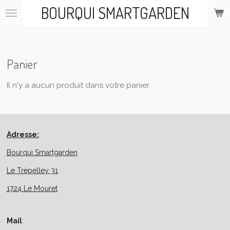
BOURQUI SMARTGARDEN
Passer
au
contenu
principal
Panier
Il n'y a aucun produit dans votre panier.
Adresse:
Bourqui Smartgarden
Le Trépelley 31
1724 Le Mouret
Mail
: