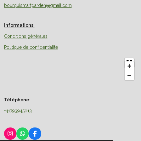
bourquismartgarden@gmail.com
Informations:
Conditions générales
Politique de confidentialité
Téléphone:
+41793945013
I
W
F