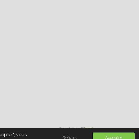
Propulsé par
Webador
cepter", vous
Refuser
Accepter