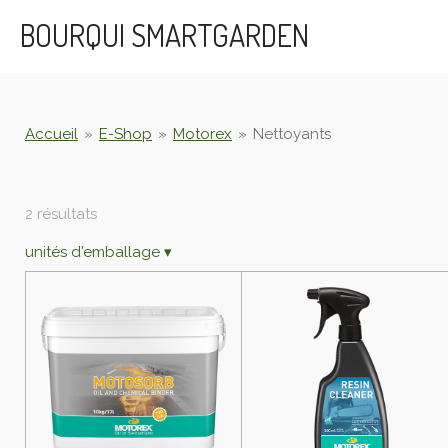
Passer
BOURQUI SMARTGARDEN
au
contenu
principal
Accueil
»
E-Shop
»
Motorex
»
Nettoyants
2 résultats
unités d'emballage
▾