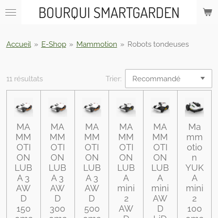
BOURQUI SMARTGARDEN
Passer
au
contenu
principal
Accueil
»
E-Shop
»
Mammotion
»
Robots tondeuses
11 résultats
Trier:
MA
MA
MA
MA
MA
Ma
MM
MM
MM
MM
MM
mm
OTI
OTI
OTI
OTI
OTI
otio
ON
ON
ON
ON
ON
n
LUB
LUB
LUB
LUB
LUB
YUK
A 3
A 3
A 3
A
A
A
AW
AW
AW
mini
mini
mini
D
D
D
2
AW
2
150
300
500
AW
D
100