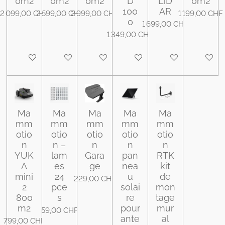
0m2
0m2
0m2
D
LiD
0m2
100
AR
2 099,00 CHF
2 599,00 CHF
2 999,00 CHF
1 199,00 CHF
0
1 699,00 CHF
1 349,00 CHF
Ajouter au panier
Ajouter au panier
Ajouter au panier
Ajouter au panier
Ajouter au panier
Ajouter 
Ma
Ma
Ma
Ma
Ma
mm
mm
mm
mm
mm
otio
otio
otio
otio
otio
n
n –
n
n
n
YUK
lam
Gara
pan
RTK
A
es
ge
nea
kit
mini
24
u
de
229,00 CHF
2
pce
solai
mon
800
s
re
tage
m2
pour
mur
59,00 CHF
ante
al
799,00 CHF