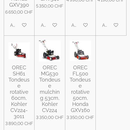
GXV390
5 350,00 CHF
6 650,00 CHF
Ajouter au panier
Ajouter au panier
Ajouter au panier
Ajouter au pa
OREC
OREC
OREC
SH61
MG530
FL500
Tondeus
Tondeus
Tondeus
e
e
e
rotative
mulchin
rotative
60cm,
g 53cm,
50cm,
Kohler
Kohler
Honda
CV224-
CV224
GXV160
3011
3 350,00 CHF
3 350,00 CHF
3 890,00 CHF