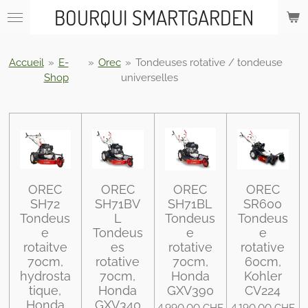
BOURQUI SMARTGARDEN
Passer
au
contenu
principal
Accueil
»
E-
»
Orec
»
Tondeuses rotative / tondeuse
Shop
universelles
OREC
OREC
OREC
OREC
SH72
SH71BV
SH71BL
SR600
Tondeus
L
Tondeus
Tondeus
e
Tondeus
e
e
rotaitve
es
rotative
rotative
70cm,
rotative
70cm,
60cm,
hydrosta
70cm,
Honda
Kohler
tique,
Honda
GXV390
CV224
Honda
GXV340
4 990,00 CHF
4 190,00 CHF