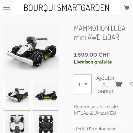
BOURQUI SMARTGARDEN
Passer
au
contenu
principal
MAMMOTION LUBA
mini AWD LiDAR
1 699,00 CHF
Livraison gratuite
Ajouter
au
panier
Référence de l'article:
MTLA25LUM215KEU
· Prêt à l’emploi, sans