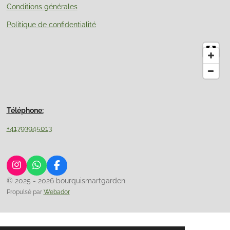
Conditions générales
Politique de confidentialité
Téléphone:
+41793945013
I
W
F
n
h
a
© 2025 - 2026 bourquismartgarden
s
a
c
Propulsé par
Webador
t
t
e
a
s
b
g
A
o
r
p
o