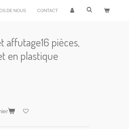
OS DE NOUS
CONTACT
et affutage16 pièces,
et en plastique
nier