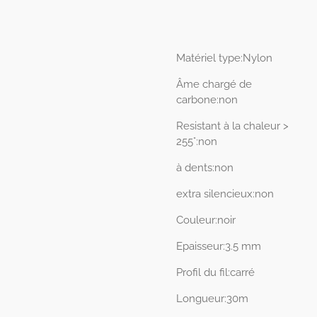
Matériel type:Nylon
Âme chargé de
carbone:non
Resistant à la chaleur >
255°:non
à dents:non
extra silencieux:non
Couleur:noir
Epaisseur:3.5 mm
Profil du fil:carré
Longueur:30m