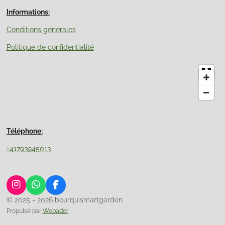
Informations:
Conditions générales
Politique de confidentialité
Téléphone:
+41793945013
I
W
F
n
h
a
© 2025 - 2026 bourquismartgarden
s
a
c
Propulsé par
Webador
t
t
e
a
s
b