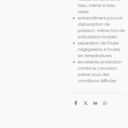
l’eau, même à l’eau
salée
extraordinaire pouvoir
d’absorption de
pression, même lors de
sollicitation brutale
séparation de l’huile
négligeable à toutes
les températures
excellente protection
contre la corrosion,
même sous des
conditions difficiles
P
P
P
P
a
a
a
a
r
r
r
r
t
t
t
t
a
a
a
a
g
g
g
g