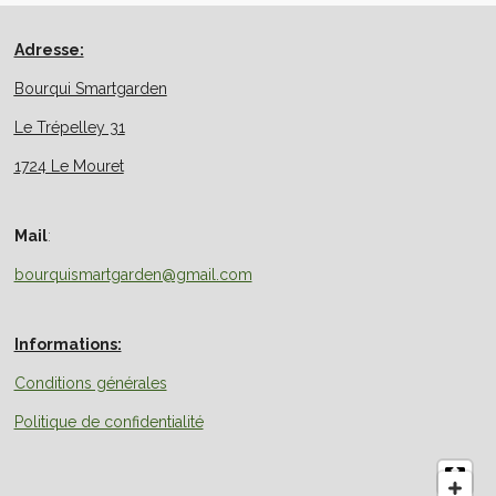
e
e
e
e
r
r
r
r
Adresse:
Bourqui Smartgarden
Le Trépelley 31
1724 Le Mouret
Mail
:
bourquismartgarden@gmail.com
Informations:
Conditions générales
Politique de confidentialité