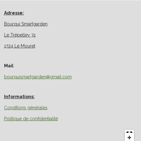
e
e
e
e
r
r
r
r
Adresse:
Bourqui Smartgarden
Le Trépelley 31
1724 Le Mouret
Mail
:
bourquismartgarden@gmail.com
Informations:
Conditions générales
Politique de confidentialité