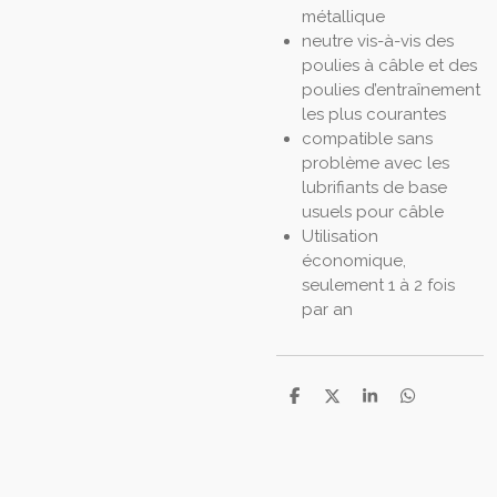
métallique
neutre vis-à-vis des
poulies à câble et des
poulies d’entraînement
les plus courantes
compatible sans
problème avec les
lubrifiants de base
usuels pour câble
Utilisation
économique,
seulement 1 à 2 fois
par an
P
P
P
P
a
a
a
a
r
r
r
r
t
t
t
t
a
a
a
a
g
g
g
g