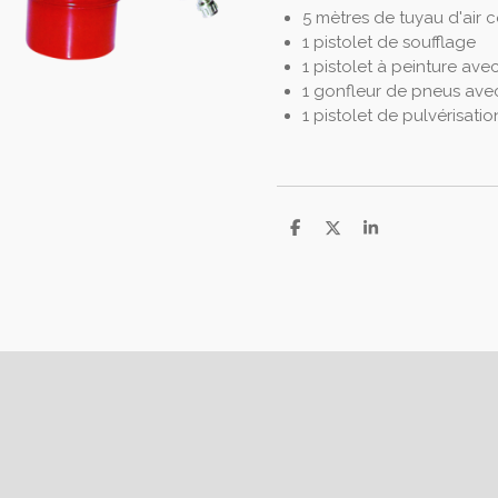
5 mètres de tuyau d'air
1 pistolet de soufflage
1 pistolet à peinture av
1 gonfleur de pneus ave
1 pistolet de pulvérisatio
P
P
P
a
a
a
r
r
r
t
t
t
a
a
a
g
g
g
e
e
e
r
r
r