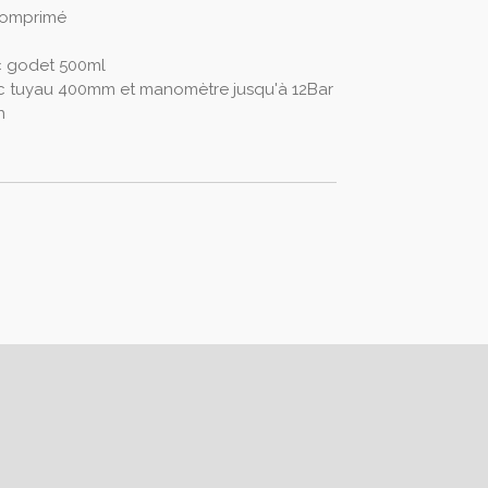
 comprimé
ec godet 500ml
c tuyau 400mm et manomètre jusqu'à 12Bar
n