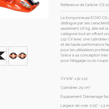
Référence de l'article:
CS-2
La tronçonneuse ECHO CS-25
distingue par ses caractéri
seulement 2,6 kg, elle est l
catégorie tout en offrant u
1,52 CV avec une cylindrée 
et de haute performance fai
pour les utilisateurs profess
Grâce à sa conception très
pour l'élagage ou la coupe
CV-kW: 1,52-1,12
Cylindrée: 25 cm³
Equipement: Démarrage faci
Largeur de voie: 0,05" - 1,3