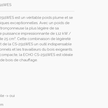
511WES
11WES est un véritable poids plume et se
stiques exceptionnelles. Avec un poids de
a tronçonneuse la plus légère de sa
ne puissance impressionnante de 1,12 kW /
de 25 cm³. Cette combinaison de légèreté
t de la CS-2511WES un outil indispensable
ionnels et les travailleurs du bois exigeants.
 compacte, la ECHO CS-2511WES est idéale
 de bois de chauffage.
le -> oui
 mm