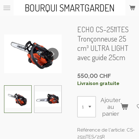
BOURQUI SMARTGARDEN
Passer
au
contenu
principal
ECHO CS-2511TES
Tronçonneuse 25
cm³ ULTRA LIGHT
avec guide 25cm
550,00 CHF
Livraison gratuite
Ajouter
au
panier
Référence de l'article:
CS-
2511TES/25R