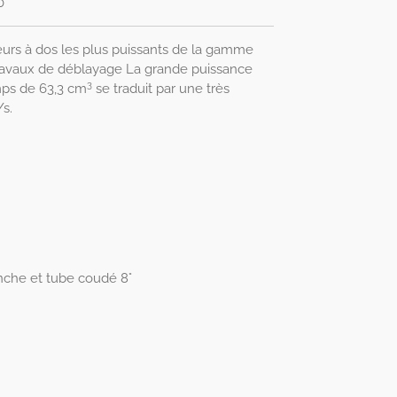
0
leurs à dos les plus puissants de la gamme
travaux de déblayage La grande puissance
3
mps de 63,3 cm
se traduit par une très
/s.
nche et tube coudé 8°