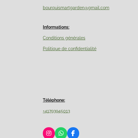
bourquismartgarden@gmail.com
Informations:
Conditions générales
Politique de confidentialité
Téléphone:
+41793945013
I
W
F