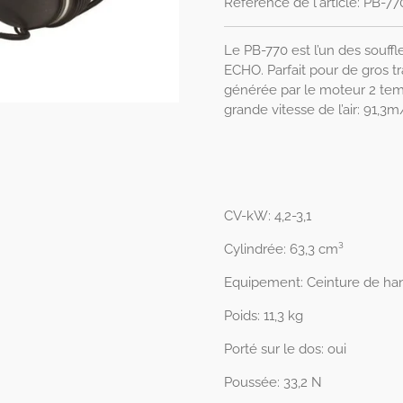
Référence de l'article:
PB-77
Le PB-770 est l’un des souff
ECHO.
Parfait pour de gros 
générée par le moteur 2 te
grande vitesse de l’air: 91,3m
CV-kW: 4,2-3,1
Cylindrée: 63,3 cm³
Equipement: Ceinture de ha
Poids: 11,3 kg
Porté sur le dos: oui
Poussée: 33,2 N