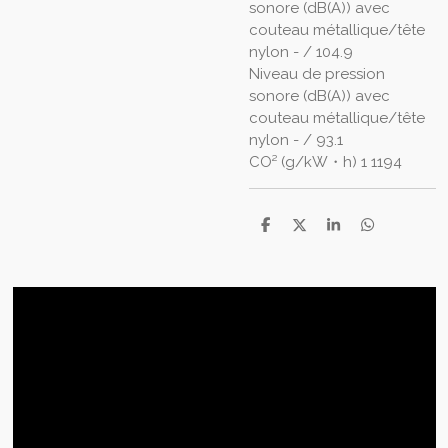
sonore (dB(A)) avec
couteau métallique/tête
nylon - / 104.9
Niveau de pression
sonore (dB(A)) avec
couteau métallique/tête
nylon - / 93.1
CO² (g/kW・h) 1 1194
P
P
P
P
a
a
a
a
r
r
r
r
t
t
t
t
a
a
a
a
g
g
g
g
e
e
e
e
r
r
r
r