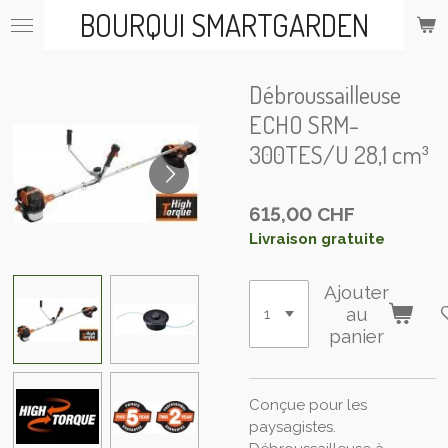
BOURQUI SMARTGARDEN
Passer
au
contenu
principal
Débroussailleuse
ECHO SRM-
300TES/U 28,1 cm³
615,00 CHF
Livraison gratuite
Ajouter
au
panier
Conçue pour les
paysagistes.