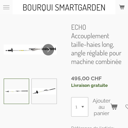
BOURQUI SMARTGARDEN
Passer
au
contenu
principal
ECHO
Accouplement
taille-haies long,
angle réglable pour
machine combinée
495,00 CHF
Livraison gratuite
Ajouter
au
panier