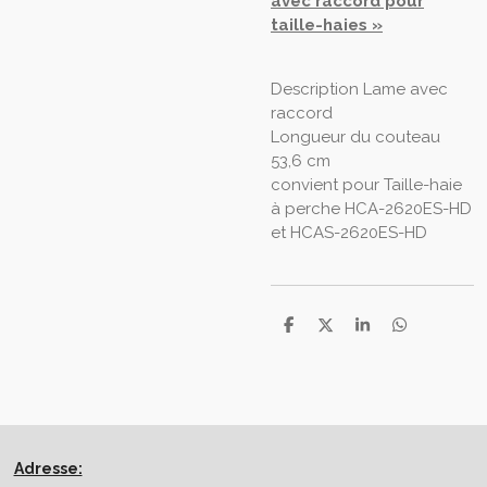
avec raccord pour
taille-haies »
Description Lame avec
raccord
Longueur du couteau
53,6 cm
convient pour Taille-haie
à perche HCA-2620ES-HD
et HCAS-2620ES-HD
P
P
P
P
a
a
a
a
r
r
r
r
t
t
t
t
a
a
a
a
g
g
g
g
e
e
e
e
r
r
r
r
Adresse: