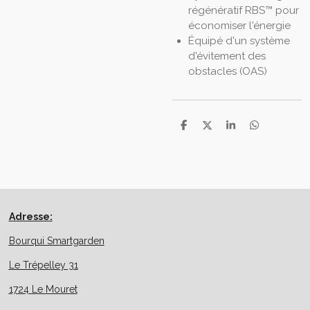
régénératif RBS™ pour
économiser l'énergie
Équipé d'un système
d'évitement des
obstacles (OAS)
P
P
P
P
a
a
a
a
r
r
r
r
t
t
t
t
a
a
a
a
g
g
g
g
e
e
e
e
r
r
r
r
Adresse:
Bourqui Smartgarden
Le Trépelley 31
1724 Le Mouret