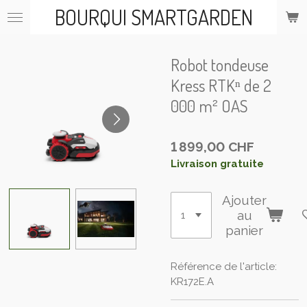
BOURQUI SMARTGARDEN
Passer
au
contenu
principal
Robot tondeuse
Kress RTKⁿ de 2
000 m² OAS
1 899,00 CHF
Livraison gratuite
Ajouter
au
panier
Référence de l'article:
KR172E.A