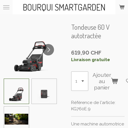
BOURQUI SMARTGARDEN
Passer
au
contenu
principal
Tondeuse 60 V
autotractée
619,90 CHF
Livraison gratuite
Ajouter
au
panier
Référence de l'article:
KG760E.9
Une machine automotrice