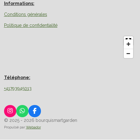
Informations:
Conditions générales
Politique de confidentialité
Téléphone:
+41793945013
I
W
F
n
h
a
© 2025 - 2026 bourquismartgarden
s
a
c
Propulsé par
Webador
t
t
e
a
s
b