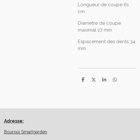
Longueur de coupe
61
cm
Diamètre de coupe
maximal
27 mm
Espacement des dents
34
mm
P
P
P
P
a
a
a
a
r
r
r
r
t
t
t
t
a
a
a
a
g
g
g
g
e
e
e
e
r
r
r
r
Adresse:
Bourqui Smartgarden