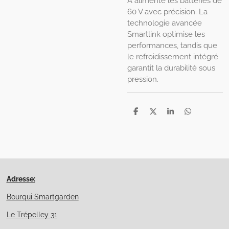
A alimente les batteries de
60 V avec précision. La
technologie avancée
Smartlink optimise les
performances, tandis que
le refroidissement intégré
garantit la durabilité sous
pression.
P
P
P
P
a
a
a
a
r
r
r
r
t
t
t
t
a
a
a
a
g
g
g
g
e
e
e
e
r
r
r
r
Adresse:
Bourqui Smartgarden
Le Trépelley 31