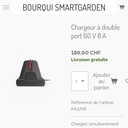
BOURQUI SMARTGARDEN
Passer
au
contenu
principal
Chargeur à double
port 60 V 8 A
189,90 CHF
Livraison gratuite
Ajouter
au
panier
Référence de l'article:
KA3706
Chargez simultanément