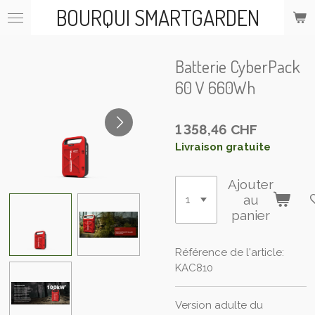
BOURQUI SMARTGARDEN
Passer
au
contenu
principal
Batterie CyberPack
60 V 660Wh
1 358,46 CHF
Livraison gratuite
Ajouter
au
panier
Référence de l'article:
KAC810
Version adulte du