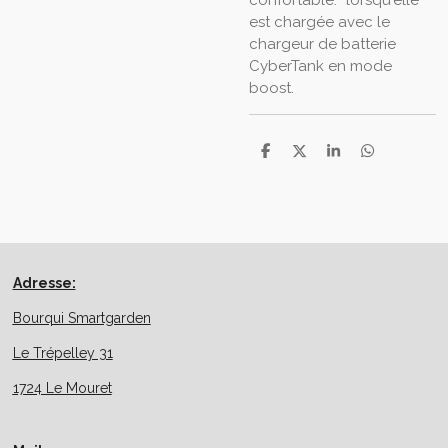
confortable.
lorsqu'elle
est chargée avec le
chargeur de batterie
CyberTank en mode
boost.
P
P
P
P
a
a
a
a
r
r
r
r
t
t
t
t
a
a
a
a
g
g
g
g
e
e
e
e
r
r
r
r
Adresse:
Bourqui Smartgarden
Le Trépelley 31
1724 Le Mouret