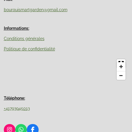
bourquismartgarden@gmail.com
Informations:
Conditions générales
Politique de confidentialité
Téléphone:
+41793945013
I
W
F