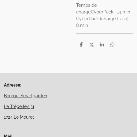
Temps de
charge
CyberPack : 14 min
CyberPack (charge flash) :
8 min
P
P
P
P
a
a
a
a
r
r
r
r
t
t
t
t
a
a
a
a
g
g
g
g
e
e
e
e
r
r
r
r
Adresse:
Bourqui Smartgarden
Le Trépelley 31
1724 Le Mouret
Mail
: