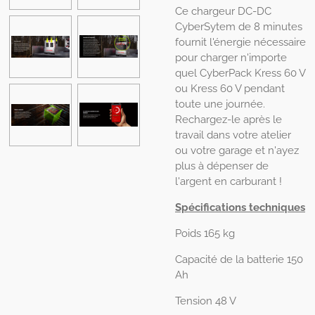
Ce chargeur DC-DC
CyberSytem de 8 minutes
fournit l'énergie nécessaire
pour charger n'importe
quel CyberPack Kress 60 V
ou Kress 60 V pendant
toute une journée.
Rechargez-le après le
travail dans votre atelier
ou votre garage et n'ayez
plus à dépenser de
l'argent en carburant !
Spécifications techniques
Poids
165 kg
Capacité de la batterie
150
Ah
Tension
48 V