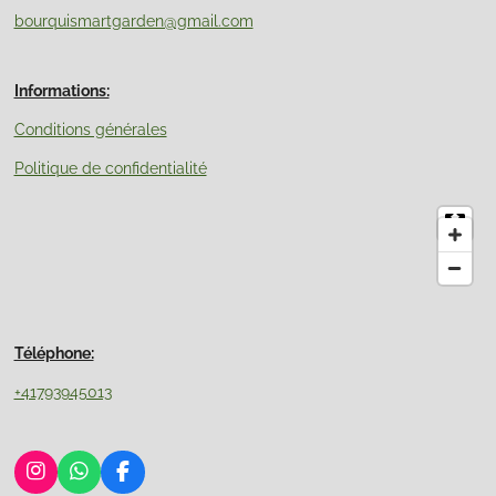
bourquismartgarden@gmail.com
Informations:
Conditions générales
Politique de confidentialité
Téléphone:
+41793945013
I
W
F