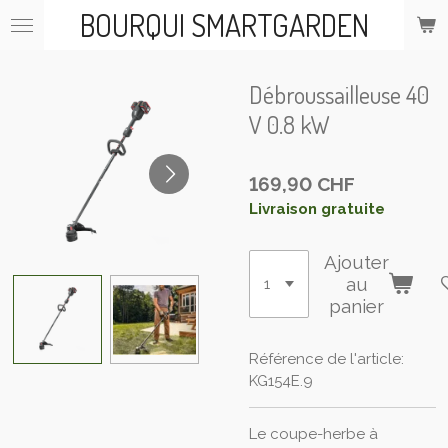
BOURQUI SMARTGARDEN
Passer
au
contenu
principal
Débroussailleuse 40
V 0.8 kW
169,90 CHF
Livraison gratuite
Ajouter
au
panier
Référence de l'article:
KG154E.9
Le coupe-herbe à