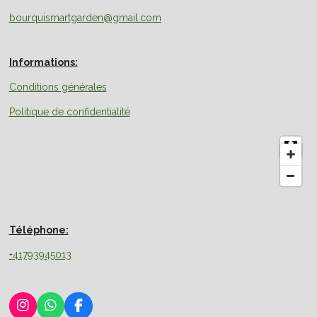
bourquismartgarden@gmail.com
Informations:
Conditions générales
Politique de confidentialité
Téléphone:
+41793945013
I
W
F