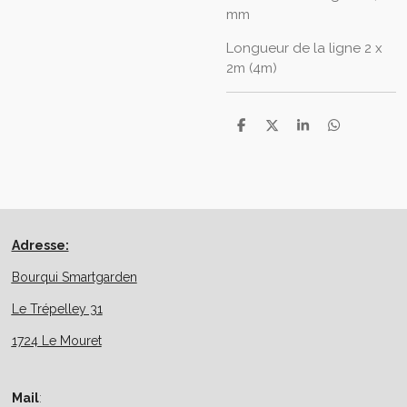
mm
Longueur de la ligne
2 x
2m (4m)
P
P
P
P
a
a
a
a
r
r
r
r
t
t
t
t
a
a
a
a
g
g
g
g
e
e
e
e
r
r
r
r
Adresse:
Bourqui Smartgarden
Le Trépelley 31
1724 Le Mouret
Mail
: