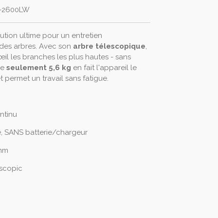
-2600LW
lution ultime pour un entretien
t des arbres. Avec son
arbre télescopique
,
œil les branches les plus hautes - sans
de
seulement 5,6 kg
en fait l'appareil le
t permet un travail sans fatigue.
ntinu
, SANS batterie/chargeur
 mm
escopic