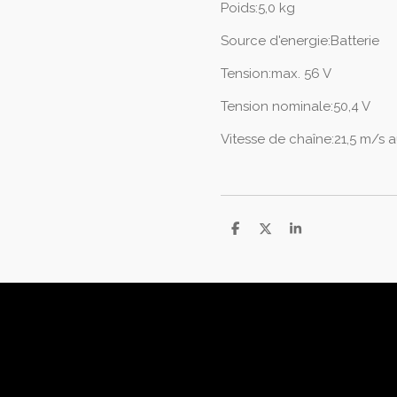
Poids:5,0 kg
Source d'energie:Batterie
Tension:max. 56 V
Tension nominale:50,4 V
Vitesse de chaîne:21,5 m/s 
P
P
P
a
a
a
r
r
r
t
t
t
a
a
a
g
g
g
e
e
e
r
r
r