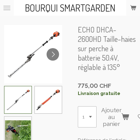
BOURQUI SMARTGARDEN
Passer
au
contenu
principal
ECHO DHCA-
2600HD Taille-haies
sur perche à
batterie 50.4V,
réglable à 135°
775,00 CHF
Livraison gratuite
Ajouter
au
panier