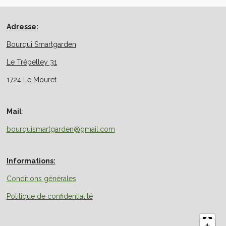
g
g
g
g
e
e
e
e
r
r
r
r
Adresse:
Bourqui Smartgarden
Le Trépelley 31
1724 Le Mouret
Mail
:
bourquismartgarden@gmail.com
Informations:
Conditions générales
Politique de confidentialité