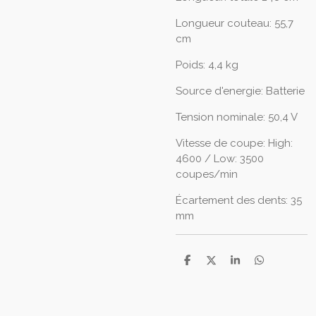
Longueur couteau: 55,7
cm
Poids: 4,4 kg
Source d'energie: Batterie
Tension nominale: 50,4 V
Vitesse de coupe: High:
4600 / Low: 3500
coupes/min
Écartement des dents: 35
mm
P
P
P
P
a
a
a
a
r
r
r
r
t
t
t
t
a
a
a
a