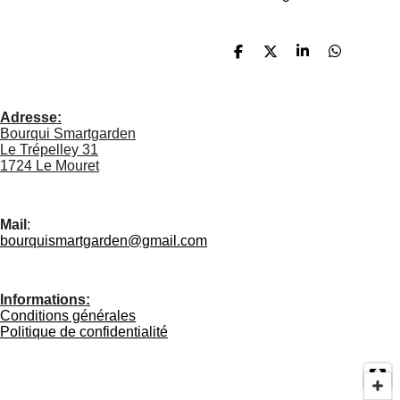
P
P
P
P
a
a
a
a
r
r
r
r
t
t
t
t
a
a
a
a
Adresse:
g
g
g
g
Bourqui Smartgarden
e
e
e
e
Le Trépelley 31
r
r
r
r
1724 Le Mouret
Mail
:
bourquismartgarden@gmail.com
Informations:
Conditions générales
Politique de confidentialité