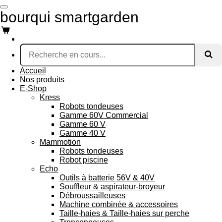
Passer
bourqui smartgarden
au
contenu
principal
Accueil
Nos produits
E-Shop
Kress
Robots tondeuses
Gamme 60V Commercial
Gamme 60 V
Gamme 40 V
Mammotion
Robots tondeuses
Robot piscine
Echo
Outils à batterie 56V & 40V
Souffleur & aspirateur-broyeur
Débroussailleuses
Machine combinée & accessoires
Taille-haies & Taille-haies sur perche