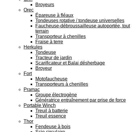
Broyeurs
Orec
Épareuse à fléaux
Tondeuses rotative / tondeuse universelles
Faucheuse-débroussailleuse autoportée, tout
terrain
Transporteur à chenilles
Fraise à terre
Herkules
Tondeuse
Tracteur de jardin
Scarificateur et Balai désherbage
Broyeur
Fort
Motofaucheuse
Transporteurs à chenilles
Pramac
Groupe électrogène
Génératrice entraînement par prise de force
Portable Winch
Treuil à batterie
Treuil essence
Thor
Fendeuse à bois
Scie circulaire