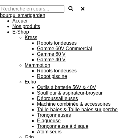
bourqui smartgarden
Accueil
Nos produits
E-Shop
Kress
Robots tondeuses
Gamme 60V Commercial
Gamme 60 V
Gamme 40 V
Mammotion
Robots tondeuses
Robot piscine
Echo
Outils à batterie 56V & 40V
Souffleur & aspirateur-broyeur
Débroussailleuses
Machine combinée & accessoires
Taille-haies & Taille-haies sur perche
Tronçonneuses
Elagueuse
Tronçonneuse à disque
Atomiseurs
Grin