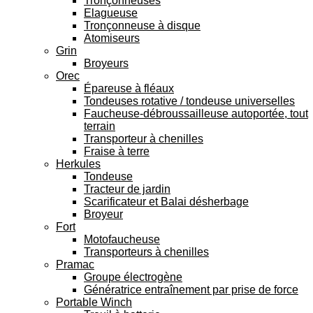
Tronçonneuses
Elagueuse
Tronçonneuse à disque
Atomiseurs
Grin
Broyeurs
Orec
Épareuse à fléaux
Tondeuses rotative / tondeuse universelles
Faucheuse-débroussailleuse autoportée, tout
terrain
Transporteur à chenilles
Fraise à terre
Herkules
Tondeuse
Tracteur de jardin
Scarificateur et Balai désherbage
Broyeur
Fort
Motofaucheuse
Transporteurs à chenilles
Pramac
Groupe électrogène
Génératrice entraînement par prise de force
Portable Winch