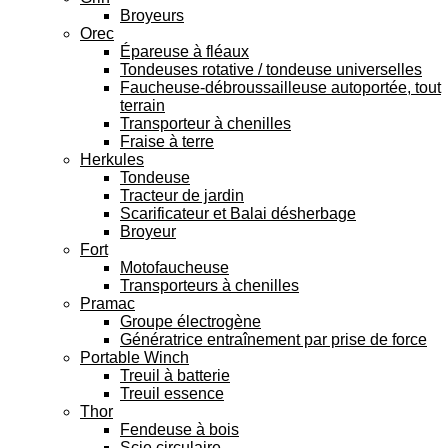
Broyeurs
Orec
Épareuse à fléaux
Tondeuses rotative / tondeuse universelles
Faucheuse-débroussailleuse autoportée, tout
terrain
Transporteur à chenilles
Fraise à terre
Herkules
Tondeuse
Tracteur de jardin
Scarificateur et Balai désherbage
Broyeur
Fort
Motofaucheuse
Transporteurs à chenilles
Pramac
Groupe électrogène
Génératrice entraînement par prise de force
Portable Winch
Treuil à batterie
Treuil essence
Thor
Fendeuse à bois
Scie circulaire