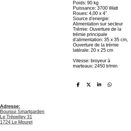
Poids: 90 kg
Puissance: 3700 Watt
Roues: 4,00 x 4"
Source d'energie:
Alimentation sur secteur
Trémie: Ouverture de la
trémie principale
d'alimentation: 35 x 35 cm,
Ouverture de la trémie
latérale: 20 x 25 cm
Vitesse: broyeur à
marteaux: 2450 tr/min
P
P
P
P
a
a
a
a
r
r
r
r
t
t
t
t
a
a
a
a
Adresse:
g
g
g
g
Bourqui Smartgarden
e
e
e
e
Le Trépelley 31
r
r
r
r
1724 Le Mouret