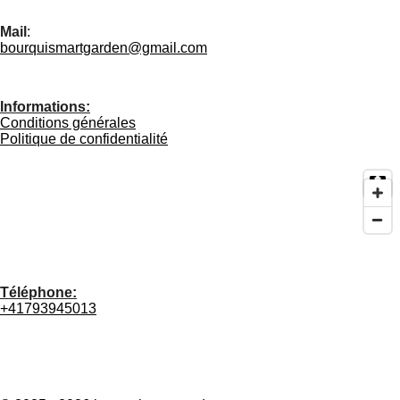
Mail
:
bourquismartgarden@gmail.com
Informations:
Conditions générales
Politique de confidentialité
Téléphone:
+41793945013
I
W
F