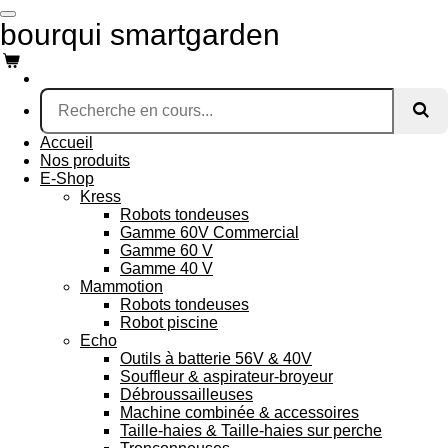
Passer
bourqui smartgarden
au
contenu
principal
Accueil
Nos produits
E-Shop
Kress
Robots tondeuses
Gamme 60V Commercial
Gamme 60 V
Gamme 40 V
Mammotion
Robots tondeuses
Robot piscine
Echo
Outils à batterie 56V & 40V
Souffleur & aspirateur-broyeur
Débroussailleuses
Machine combinée & accessoires
Taille-haies & Taille-haies sur perche