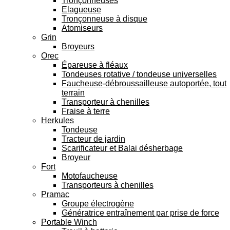
Tronçonneuses
Elagueuse
Tronçonneuse à disque
Atomiseurs
Grin
Broyeurs
Orec
Épareuse à fléaux
Tondeuses rotative / tondeuse universelles
Faucheuse-débroussailleuse autoportée, tout
terrain
Transporteur à chenilles
Fraise à terre
Herkules
Tondeuse
Tracteur de jardin
Scarificateur et Balai désherbage
Broyeur
Fort
Motofaucheuse
Transporteurs à chenilles
Pramac
Groupe électrogène
Génératrice entraînement par prise de force
Portable Winch