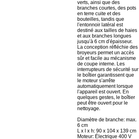
verts, ainsi que des
branches courtes, des pots
en terre cuite et des
bouteilles, tandis que
l'entonnoir latéral est
destiné aux tailles de haies
et aux branches longues
jusqu'à 6 cm d'épaisseur.
La conception réfléchie des
broyeurs permet un accès
sûr et facile au mécanisme
de coupe interne. Les
interrupteurs de sécurité sur
le boîtier garantissent que
le moteur s'arrête
automatiquement lorsque
l'appareil est ouvert. En
quelques gestes, le boîtier
peut être ouvert pour le
nettoyage.
Diamètre de branche: max.
6 cm
L x l x h: 90 x 104 x 139 cm
Moteur: Électrique 400 V