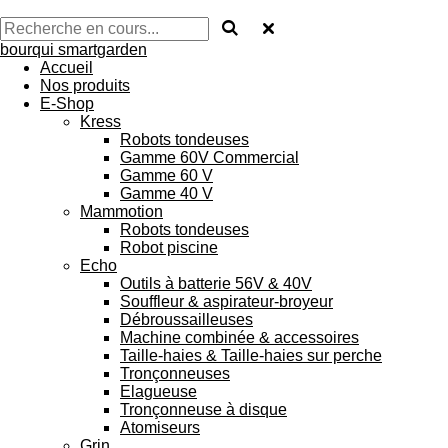
bourqui smartgarden
Accueil
Nos produits
E-Shop
Kress
Robots tondeuses
Gamme 60V Commercial
Gamme 60 V
Gamme 40 V
Mammotion
Robots tondeuses
Robot piscine
Echo
Outils à batterie 56V & 40V
Souffleur & aspirateur-broyeur
Débroussailleuses
Machine combinée & accessoires
Taille-haies & Taille-haies sur perche
Tronçonneuses
Elagueuse
Tronçonneuse à disque
Atomiseurs
Grin