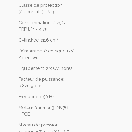
Classe de protection
(étanchéité): IP23
Consommation: à 75%
PRP l/h = 4,79
Cylindrée: 1116 cm³
Démarrage: électrique 12V
/ manuel
Equipement: 2 x Cylindres
Facteur de puissance:
0,8/0,9 cos
Fréquence: 50 Hz
Moteur: Yanmar 3TNV76-
HPGE
Niveau de pression
sonore: à 7 m dB(A) = 67