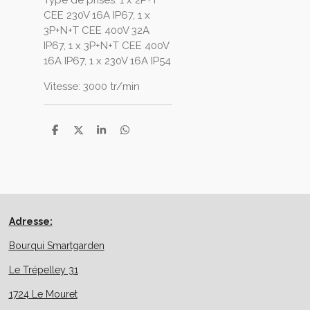
Type de prises: 1 x 2P+T
CEE 230V 16A IP67, 1 x
3P+N+T CEE 400V 32A
IP67, 1 x 3P+N+T CEE 400V
16A IP67, 1 x 230V 16A IP54
Vitesse: 3000 tr/min
P
P
P
P
a
a
a
a
r
r
r
r
t
t
t
t
a
a
a
a
g
g
g
g
e
e
e
e
r
r
r
r
Adresse:
Bourqui Smartgarden
Le Trépelley 31
1724 Le Mouret