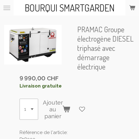
BOURQUI SMARTGARDEN
Passer
au
contenu
principal
PRAMAC Groupe
électrogène DIESEL
triphasé avec
démarrage
électrique
9 990,00 CHF
Livraison gratuite
Ajouter
au
panier
Référence de l'article: