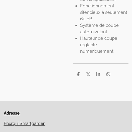
Fonctionnement
silencieux à seulement
60 dB
Système de coupe
auto-nivelant
Hauteur de coupe
réglable
numériquement
P
P
P
P
a
a
a
a
r
r
r
r
t
t
t
t
a
a
a
a
g
g
g
g
e
e
e
e
r
r
r
r
Adresse:
Bourqui Smartgarden