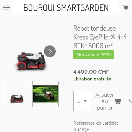
BOURQUI SMARTGARDEN
Passer
au
contenu
principal
Robot tondeuse
Kress EyePilot® 4×4
RTKⁿ 5000 m²
Nouveauté 2026
4 499,00 CHF
Livraison gratuite
Ajouter
au
panier
Référence de l'article:
KR285E